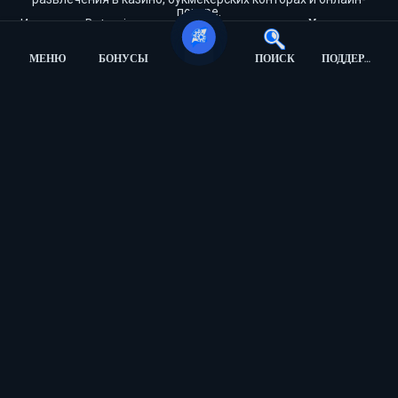
покере.
Используя Betamina, вы соглашаетесь с нашими
Условиями
использования
и
Политикой ответственной игры
.
Криптовалюта используется исключительно в качестве
МЕНЮ
БОНУСЫ
ПОИСК
ПОДДЕРЖКА
способа оплаты. Торговля криптовалютами не является
азартной игрой и не регулируется нашей игровой лицензией.
Присоединяйтесь к нам в социальных
сетях
ИГРЫ
О НАС
О нас
Турниры
ИНФОРМАЦИЯ
Часто задаваемые вопросы
Бонусы