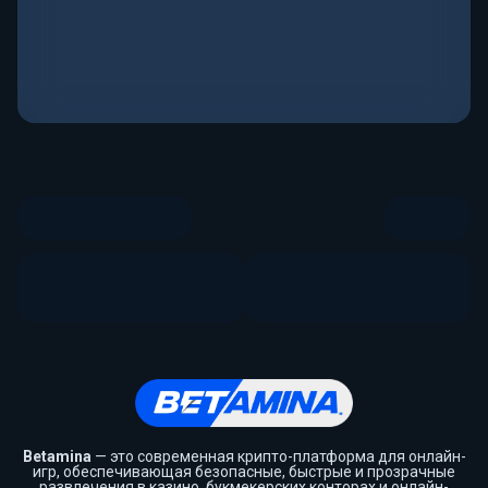
Betamina
— это современная крипто-платформа для онлайн-
игр, обеспечивающая безопасные, быстрые и прозрачные
развлечения в казино, букмекерских конторах и онлайн-