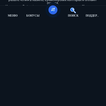
покере.
Используя Betamina, вы соглашаетесь с нашими
Условиями
использования
и
Политикой ответственной игры
.
Криптовалюта используется исключительно в качестве
МЕНЮ
БОНУСЫ
ПОИСК
ПОДДЕРЖКА
способа оплаты. Торговля криптовалютами не является
азартной игрой и не регулируется нашей игровой лицензией.
Присоединяйтесь к нам в социальных
сетях
ИГРЫ
О НАС
О нас
Турниры
ИНФОРМАЦИЯ
Часто задаваемые вопросы
Бонусы