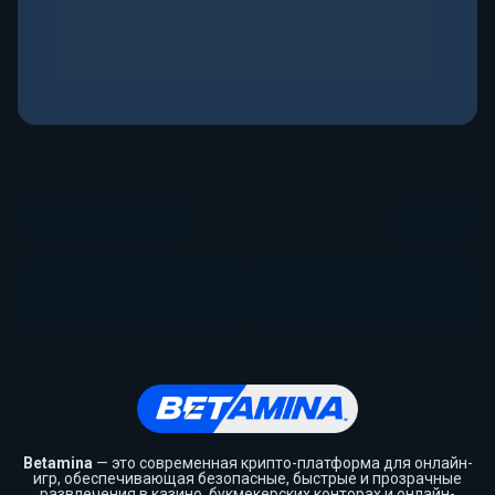
Betamina
— это современная крипто-платформа для онлайн-
игр, обеспечивающая безопасные, быстрые и прозрачные
развлечения в казино, букмекерских конторах и онлайн-