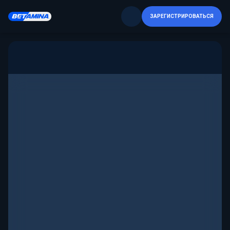
ЗАРЕГИСТРИРОВАТЬСЯ