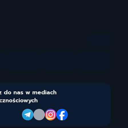
z do nas w mediach
cznościowych