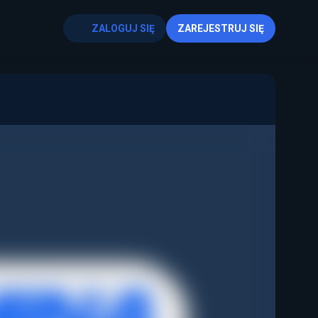
ZALOGUJ SIĘ
ZAREJESTRUJ SIĘ