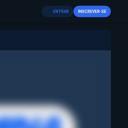
ENTRAR
INSCREVER-SE