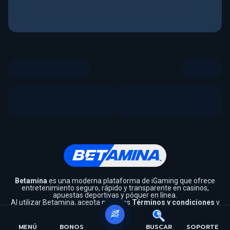
Betamina
es una moderna plataforma de iGaming que ofrece
entretenimiento seguro, rápido y transparente en casinos,
apuestas deportivas y póquer en línea.
Al utilizar Betamina, acepta nuestros
Términos y condiciones
y
Política de juego responsable
.
MENÚ
BONOS
BUSCAR
SOPORTE