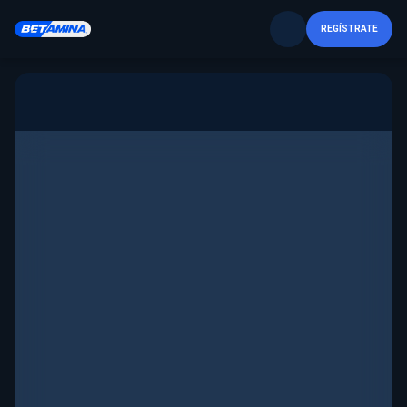
REGÍSTRATE