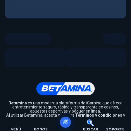
Betamina
es una moderna plataforma de iGaming que ofrece
entretenimiento seguro, rápido y transparente en casinos,
apuestas deportivas y póquer en línea.
Al utilizar Betamina, acepta nuestros
Términos y condiciones
y
Política de juego responsable
.
MENÚ
BONOS
BUSCAR
SOPORTE