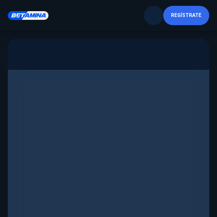
REGÍSTRATE