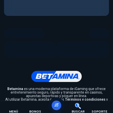
Betamina
es una moderna plataforma de iGaming que ofrece
entretenimiento seguro, rápido y transparente en casinos,
apuestas deportivas y póquer en línea.
Al utilizar Betamina, acepta nuestros
Términos y condiciones
y
Política de juego responsable
.
MENÚ
BONOS
BUSCAR
SOPORTE