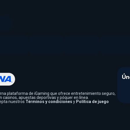
Ún
na plataforma de iGaming que ofrece entretenimiento seguro,
n casinos, apuestas deportivas y póquer en línea.
cepta nuestros
Términos y condiciones
y
Política de juego
Acerca de