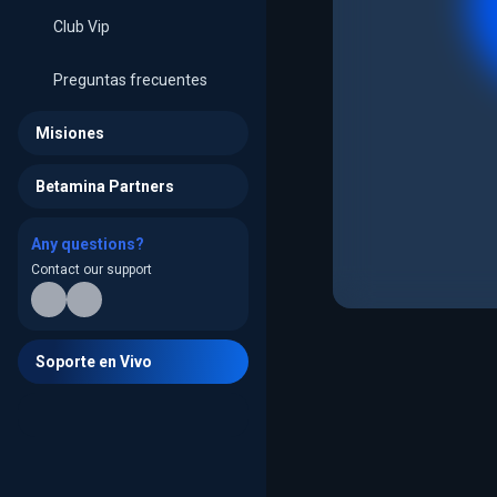
Tenis
Poker
Club Vip
F1
Preguntas frecuentes
UFC
Misiones
eSports
Betamina Partners
Any questions?
Contact our support
Soporte en Vivo